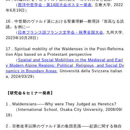
（
西洋中世学会・第14回大会ポスター発表
, 立教大学, 2022
年6月19日）
16．中世期のヴァルド派における聖書理解―教理詩『崇高なる読
誦』を例に―
（
日本フランス語フランス文学会・秋季全国大
会
, 九州大学,
2023年10月28日）
17．Spiritual mobility of the Waldenses in the Post-Reforma
tion Alps based on a Protestant perspective
（
Spatial and Social Mobilities in the Medieval and Earl
y Modern Alpine Regions: Political, Religious, and Social Dy
namics in Boundary Areas
, Università della Svizzera italian
a, 2024/03/29）
【研究会＆セミナー発表】
1．Waldensians――Why were They Judged as Heretics?
（International School, Osaka City University, 2008/09/
18）
2．宗教改革以降のヴァルド派の集団意識――起源に関する独自