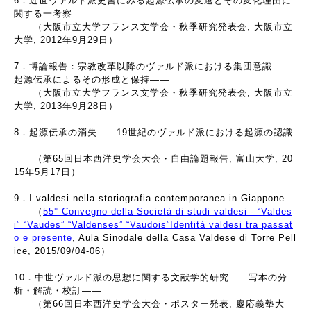
6．近世ヴァルド派史書にみる起源伝承の変遷とその変化理由に
関する一考察
（大阪市立大学フランス文学会・秋季研究発表会, 大阪市立
大学, 2012年9月29日）
7．博論報告：宗教改革以降のヴァルド派における集団意識――
起源伝承によるその形成と保持――
（大阪市立大学フランス文学会・秋季研究発表会, 大阪市立
大学, 2013年9月28日）
8．起源伝承の消失――19世紀のヴァルド派における起源の認識
――
（第65回日本西洋史学会大会・自由論題報告, 富山大学, 20
15年5月17日）
9．I valdesi nella storiografia contemporanea in Giappone
（
55° Convegno della Società di studi valdesi - “Valdes
i” “Vaudes” “Valdenses” “Vaudois”Identità valdesi tra passat
o e presente
, Aula Sinodale della Casa Valdese di Torre Pell
ice, 2015/09/04-06）
10．中世ヴァルド派の思想に関する文献学的研究――写本の分
析・解読・校訂――
（第66回日本西洋史学会大会・ポスター発表, 慶応義塾大