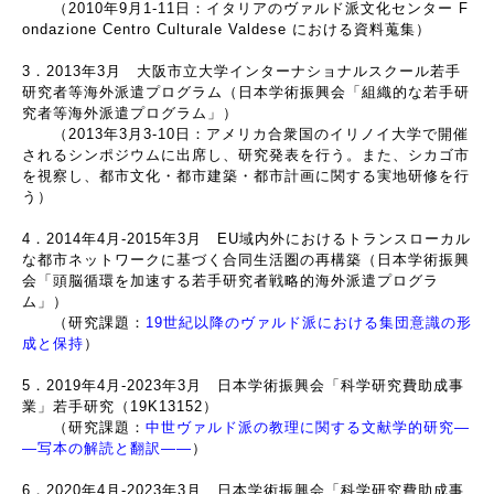
（2010年9月1-11日：イタリアのヴァルド派文化センター F
ondazione Centro Culturale Valdese における資料蒐集）
3．2013年3月 大阪市立大学インターナショナルスクール若手
研究者等海外派遣プログラム（日本学術振興会「組織的な若手研
究者等海外派遣プログラム」）
（2013年3月3-10日：アメリカ合衆国のイリノイ大学で開催
されるシンポジウムに出席し、研究発表を行う。また、シカゴ市
を視察し、都市文化・都市建築・都市計画に関する実地研修を行
う）
4．2014年4月-2015年3月 EU域内外におけるトランスローカル
な都市ネットワークに基づく合同生活圏の再構築（日本学術振興
会「頭脳循環を加速する若手研究者戦略的海外派遣プログラ
ム」）
（研究課題：
19世紀以降のヴァルド派における集団意識の形
成と保持
）
5．2019年4月-2023年3月 日本学術振興会「科学研究費助成事
業」若手研究（19K13152）
（研究課題：
中世ヴァルド派の教理に関する文献学的研究―
―写本の解読と翻訳――
）
6．2020年4月-2023年3月 日本学術振興会「科学研究費助成事