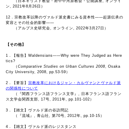
（日本キリスト教会・府中中河原教会・公開講座, オンライ
ン, 2021年8月26日）
12．宗教改革以降のヴァルド派史書にみる資本性――起源伝承の
変容とその社会的影響――
（アルプス史研究会, オンライン, 2022年3月27日）
【その他】
1．【報告】Waldensians――Why were They Judged as Here
tics?
（
Comparative Studies on Urban Cultures 2008
, Osaka
City University, 2008, pp.53-59）
2．【要旨】
宗教改革におけるジャン・カルヴァンとヴァルド派
の関係性について
（『関西フランス語フランス文学』, 日本フランス語フラン
ス文学会関西支部, 17号, 2011年, pp.101-102）
3．【雑文】ヴァルド派の谷訪問記
（『流域』, 青山社, 第70号, 2012年, pp.10-15）
4．【雑文】ヴァルド派のレジスタンス