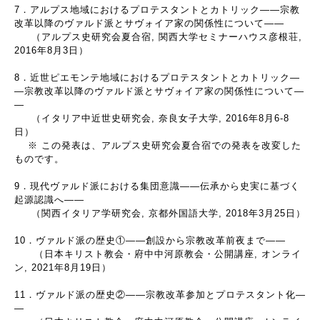
7．アルプス地域におけるプロテスタントとカトリック――宗教
改革以降のヴァルド派とサヴォイア家の関係性について――
（アルプス史研究会夏合宿, 関西大学セミナーハウス彦根荘,
2016年8月3日）
8．近世ピエモンテ地域におけるプロテスタントとカトリック―
―宗教改革以降のヴァルド派とサヴォイア家の関係性について―
―
（イタリア中近世史研究会, 奈良女子大学, 2016年8月6-8
日）
※ この発表は、アルプス史研究会夏合宿での発表を改変した
ものです。
9．現代ヴァルド派における集団意識――伝承から史実に基づく
起源認識へ――
（関西イタリア学研究会, 京都外国語大学, 2018年3月25日）
10．ヴァルド派の歴史①――創設から宗教改革前夜まで――
（日本キリスト教会・府中中河原教会・公開講座, オンライ
ン, 2021年8月19日）
11．ヴァルド派の歴史②――宗教改革参加とプロテスタント化―
―