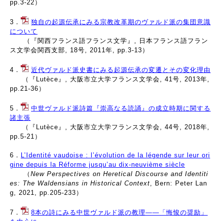
pp.3-22）
3．
独自の起源伝承にみる宗教改革期のヴァルド派の集団意識
について
（『関西フランス語フランス文学』, 日本フランス語フラン
ス文学会関西支部, 18号, 2011年, pp.3-13）
4．
近代ヴァルド派史書にみる起源伝承の変遷とその変化理由
（『Lutèce』, 大阪市立大学フランス文学会, 41号,
2013
年,
pp.21-36）
5．
中世ヴァルド派詩篇『崇高なる読誦』の成立時期に関する
諸主張
（『Lutèce』, 大阪市立大学フランス文学会, 44号,
2018
年,
pp.5-21）
6．
L’Identité vaudoise : l’évolution de la légende sur leur ori
gine depuis la Réforme jusqu’au dix-neuvième siècle
（
New Perspectives on Heretical Discourse and Identiti
es: The Waldensians in Historical Context
, Bern: Peter Lan
g, 2021, pp.205-233）
7．
8本の詩にみる中世ヴァルド派の教理――「悔悛の奨励」