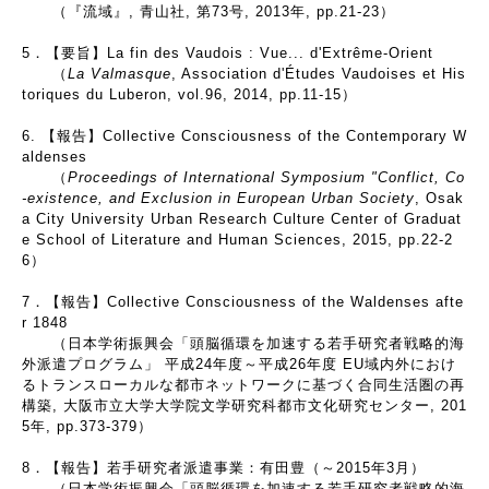
（『流域』, 青山社, 第73号, 2013年, pp.21-23）
5．【要旨】La fin des Vaudois : Vue... d'Extrême-Orient
（
La Valmasque
, Association d'Études Vaudoises et His
toriques du Luberon, vol.96, 2014, pp.11-15）
6. 【報告】Collective Consciousness of the Contemporary W
aldenses
（
Proceedings of International Symposium "Conflict, Co
-existence, and Exclusion in European Urban Society
, Osak
a City University Urban Research Culture Center of Graduat
e School of Literature and Human Sciences, 2015, pp.22-2
6）
7．【報告】Collective Consciousness of the Waldenses afte
r 1848
（日本学術振興会「頭脳循環を加速する若手研究者戦略的海
外派遣プログラム」 平成24年度～平成26年度 EU域内外におけ
るトランスローカルな都市ネットワークに基づく合同生活圏の再
構築, 大阪市立大学大学院文学研究科都市文化研究センター, 201
5年, pp.373-379）
8．【報告】若手研究者派遣事業：有田豊（～2015年3月）
（日本学術振興会「頭脳循環を加速する若手研究者戦略的海