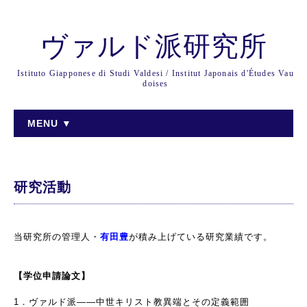
ヴァルド派研究所
Istituto Giapponese di Studi Valdesi / Institut Japonais d'Études Vau
doises
MENU ▼
研究活動
当研究所の管理人・
有田豊
が積み上げている研究業績です。
【学位申請論文】
1．ヴァルド派――中世キリスト教異端とその定義範囲