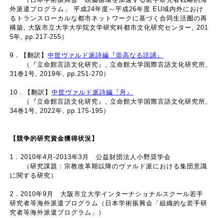
外派遣プログラム」 平成24年度～平成26年度 EU域内外におけ
るトランスローカルな都市ネットワークに基づく合同生活圏の再
構築, 大阪市立大学大学院文学研究科都市文化研究センター, 201
5年, pp.217-255）
9．【翻訳】
中世ヴァルド派詩編『崇高なる読誦』
（『立命館言語文化研究』, 立命館大学国際言語文化研究所,
31巻1号, 2019年, pp.251-270）
10．【翻訳】
中世ヴァルド派詩編『舟』
（『立命館言語文化研究』, 立命館大学国際言語文化研究所,
34巻1号, 2022年, pp.175-195）
【競争的研究資金獲得状況】
1．2010年4月-2013年3月 公益財団法人小野奨学会
（研究課題：宗教改革期以降のヴァルド派における集団意識
に関する研究）
2．2010年9月 大阪市立大学インターナショナルスクール若手
研究者等海外派遣プログラム（日本学術振興会「組織的な若手研
究者等海外派遣プログラム」）