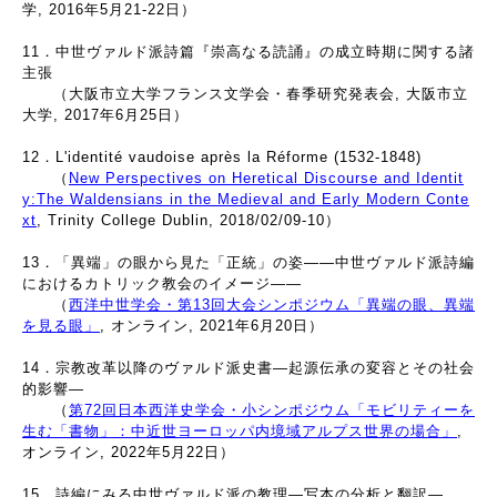
学, 2016年5月21-22日）
11．中世ヴァルド派詩篇『崇高なる読誦』の成立時期に関する諸
主張
（大阪市立大学フランス文学会・春季研究発表会, 大阪市立
大学, 2017年6月25日）
12．L'identité vaudoise après la Réforme (1532-1848)
（
New Perspectives on Heretical Discourse and Identit
y:The Waldensians in the Medieval and Early Modern Conte
xt
, Trinity College Dublin, 2018/02/09-10）
13．「異端」の眼から見た「正統」の姿――中世ヴァルド派詩編
におけるカトリック教会のイメージ――
（
西洋中世学会・第13回大会シンポジウム「異端の眼、異端
を見る眼」
, オンライン, 2021年6月20日）
14．宗教改革以降のヴァルド派史書―起源伝承の変容とその社会
的影響―
（
第72回日本西洋史学会・小シンポジウム「モビリティーを
生む「書物」：中近世ヨーロッパ内境域アルプス世界の場合」
,
オンライン, 2022年5月22日）
15．詩編にみる中世ヴァルド派の教理―写本の分析と翻訳―