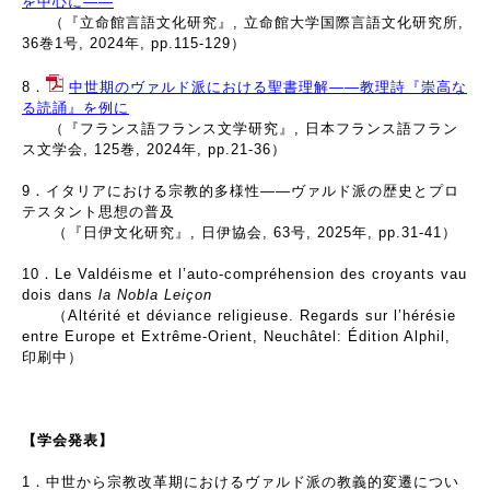
を中心に――
（『立命館言語文化研究』, 立命館大学国際言語文化研究所,
36巻1号, 2024年, pp.115-129）
8．
中世期のヴァルド派における聖書理解――教理詩『崇高な
る読誦』を例に
（『フランス語フランス文学研究』, 日本フランス語フラン
ス文学会, 125巻, 2024年, pp.21-36）
9．イタリアにおける宗教的多様性――ヴァルド派の歴史とプロ
テスタント思想の普及
（『日伊文化研究』, 日伊協会, 63号, 2025年, pp.31-41）
10．Le Valdéisme et l’auto-compréhension des croyants vau
dois dans
la Nobla Leiçon
（Altérité et déviance religieuse. Regards sur l’hérésie
entre Europe et Extrême-Orient, Neuchâtel: Édition Alphil,
印刷中）
【学会発表】
1．中世から宗教改革期におけるヴァルド派の教義的変遷につい