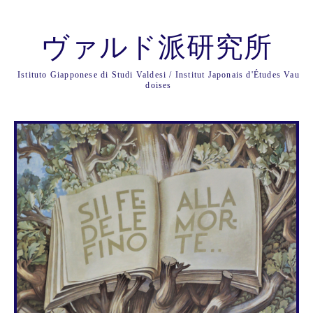
ヴァルド派研究所
Istituto Giapponese di Studi Valdesi / Institut Japonais d'Études Vau
doises