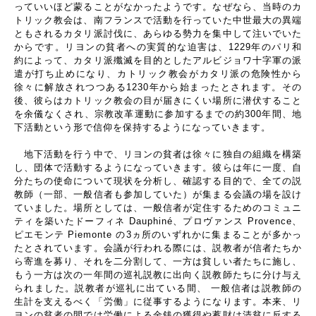
っていいほど蒙ることがなかったようです。なぜなら、当時のカ
トリック教会は、南フランスで活動を行っていた中世最大の異端
ともされるカタリ派討伐に、あらゆる勢力を集中して注いでいた
からです。リヨンの貧者への実質的な迫害は、
1229
年のパリ和
約によって、カタリ派殲滅を目的としたアルビジョワ十字軍の派
遣が打ち止めになり、カトリック教会がカタリ派の危険性から
徐々に解放されつつある
1230
年から始まったとされます。その
後、彼らはカトリック教会の目が届きにくい場所に潜伏すること
を余儀なくされ、宗教改革運動に参加するまでの約
300
年間、地
下活動という形で信仰を保持するようになっていきます。
地下活動を行う中で、リヨンの貧者は徐々に独自の組織を構築
し、団体で活動するようになっていきます。彼らは年に一度、自
分たちの使命について現状を分析し、確認する目的で、全ての説
教師（一部、一般信者も参加していた）が集まる会議の場を設け
ていました。場所としては、一般信者が定住するためのコミュニ
ティを築いたドーフィネ
Dauphiné
、プロヴァンス
Provence
、
ピエモンテ
Piemonte
の
3
ヵ所のいずれかに集まることが多かっ
たとされています。会議が行われる際には、説教者が信者たちか
ら寄進を募り、それを二分割して、一方は貧しい者たちに施し、
もう一方は次の一年間の巡礼説教に出向く説教師たちに分け与え
られました。説教者が巡礼に出ている間、 一般信者は説教師の
生計を支えるべく「労働」に従事するようになります。本来、リ
ヨンの貧者の間では労働による金銭の獲得や蓄財は清貧に反する