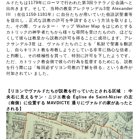
ルドたちは1179年にローマで行われた第3回ラテラノ公会議へと
出向きます。そして、当時の教皇アレクサンデル3世 Alexander
III （在位1159-1181年）に自分たちが用いていた俗語訳聖書等
を提出し，正式な説教の許可を申請するという方法を取りまし
た。その際、ウォルター・ マップ Walter Map をはじめとする
カトリックの神学者たちから様々な尋問を受けたものの、ほどな
くして彼らは教皇から説教の許可を得ることに成功します。アレ
クサンデル3世 は、ヴァルドたちのことを「私財で聖書を翻訳
し、自らキリスト教を布教しようとしている非常に熱心な信者」
と判断し、その積極性を買って、特別に許可を下したようです。
ただ、カトリック教会側で彼らの行為を監督するためにも、説教
を行う際には「毎回必ずリヨン司教の了解を得る」という条件が
付加されてい ました。
【リヨンでヴァルドたちが説教を行っていたとされる区域 ： 中
央右に見えるサン・ニジエ教会
Église de Saint-Nizier
の左
（南側）に位置する MAVDICTE 通りにヴァルドの家があったと
される】