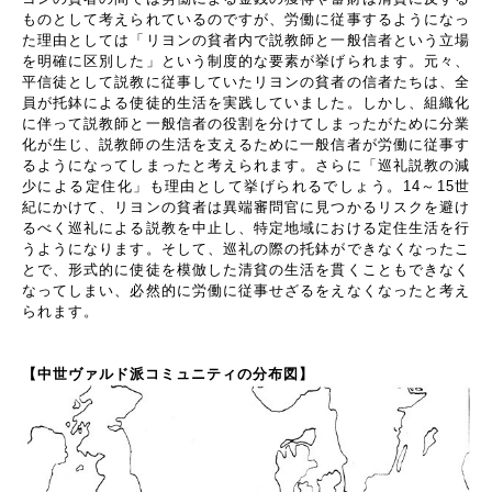
ものとして考えられているのですが、労働に従事するようになっ
た理由としては「リヨンの貧者内で説教師と一般信者という立場
を明確に区別した」という制度的な要素が挙げられます。元々、
平信徒として説教に従事していたリヨンの貧者の信者たちは、全
員が托鉢による使徒的生活を実践していました。しかし、組織化
に伴って説教師と一般信者の役割を分けてしまったがために分業
化が生じ、説教師の生活を支えるために一般信者が労働に従事す
るようになってしまったと考えられます。さらに「巡礼説教の減
少による定住化」も理由として挙げられるでしょう。
14
～
15
世
紀にかけて、リヨンの貧者は異端審問官に見つかるリスクを避け
るべく巡礼による説教を中止し、特定地域における定住生活を行
うようになります。そして、巡礼の際の托鉢ができなくなったこ
とで、形式的に使徒を模倣した清貧の生活を貫くこともできなく
なってしまい、必然的に労働に従事せざるをえなくなったと考え
られます。
【中世ヴァルド派コミュニティの分布図】