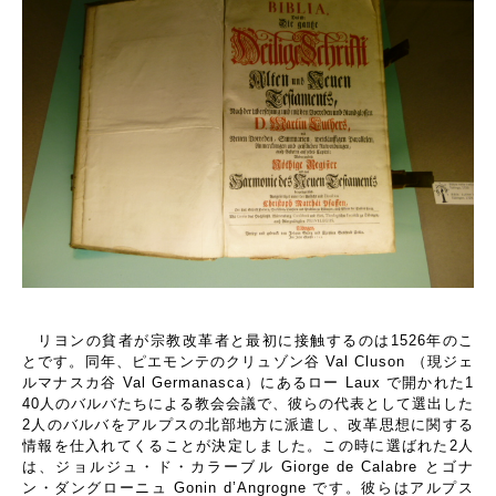
リヨンの貧者が宗教改革者と最初に接触するのは
1526
年のこ
とです。同年、ピエモンテのクリュゾン谷
Val Cluson
（現ジェ
ルマナスカ谷
Val Germanasca
）にあるロー
Laux
で開かれた
1
40
人のバルバたちによる教会会議で、彼らの代表として選出した
2
人のバルバをアルプスの北部地方に派遣し、改革思想に関する
情報を仕入れてくることが決定しました。この時に選ばれた
2
人
は、ジョルジュ・ド・カラーブル
Giorge de Calabre
とゴナ
ン・ダングローニュ
Gonin d’Angrogne
です。彼らはアルプス