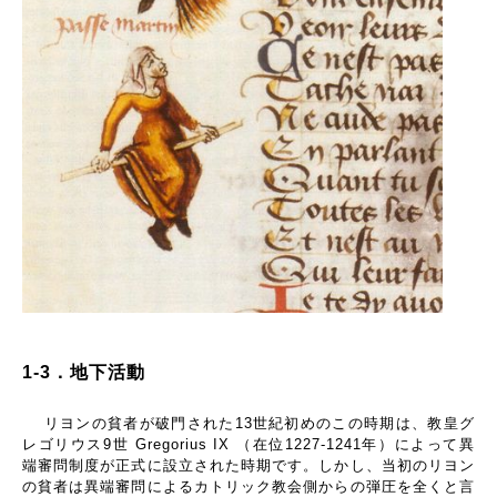
1-3
．地下活動
リヨンの貧者が破門された
13
世紀初めのこの時期は、教皇グ
レゴリウス
9
世
Gregorius IX
（在位
1227-1241
年）によって異
端審問制度が正式に設立された時期です。しかし、当初のリヨン
の貧者は異端審問によるカトリック教会側からの弾圧を全くと言