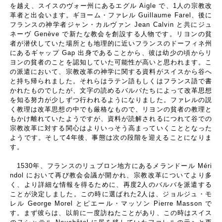
を越え、スイスのヴォー州にあるエグル
Aigle
で、
1
人の宗教改
革者と出会います。ギヨーム・ファレル
Guillaume Farel
、後に
フランスの神学者ジャン・カルヴァン
Jean Calvin
と共にジュ
ネーヴ
Genève
で新たな教会を創設する人物です。リヨンの貧
者が潜伏していた場所とも地理的に近いフランスのドーフィネ州
にあるギャップ
Gap
出身であることから、彼は幼少の頃からリ
ヨンの貧者のことを認知していた可能性が高いと思われます。こ
の派遣において、宗教改革の神学に関する資料がスイスから谷へ
と持ち帰られました。それらはラテン語もしくはフランス語で書
かれたものでしたが、文字の読めるバルバたちによって改革思想
を知る努力が少しずつ行われるようになりました。ファレルの説
く教理は改革思想の中でも厳格なもので、リヨンの貧者の教理と
もかけ離れていたようですが、資料が読解されるにつれて谷での
宗教改革に対する関心はよりいっそう高まっていくこととなった
ようです。そして
4
年後、事態は次の段階を迎えることになりま
す。
1530
年、フランスのリュブロン地方にあるメランドール
Méri
ndol
において再び教会会議が開かれ、宗教改革についてより多
く、より詳細な情報を得るために、再度
2
人のバルバを派遣する
ことが決定しました。この時に選ばれた
2
人は、ジョルジュ・モ
レル
George Morel
とピエール・マッソン
Pierre Masson
で
す。まず彼らは、以前に一度訪ねたことがあり、この時はスイス