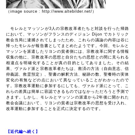
（image source : http://www.altebilder.net/）
モレルとマッソンが
3
人の宗教改革者たちと対談を行った帰路
において、マッソンがフランスのディジョン
Dijon
でカトリック
教会当局に逮捕されてしまったため、これらの議論の内容は谷に
帰ったモレルが報告書としてまとめたようです。今回、モレルと
マッソンを派遣したリヨンの貧者側には、宗教改革に関する情報
収集の他に、宗教改革の思想と自分たちの思想との間に見られる
相違点を明確化することが真の目的としてありました。その結
果、ヴァルド派と宗教改革者たちは、救済の方法（自由意志、信
仰義認、救霊預定）、聖書の解釈方法、秘跡の数、聖餐時の実体
変化の有無などの点において異なっていることがわかったので
す。宗教改革運動に参加するにしても、ヴァルド派にとって、こ
れらの差異は簡単に容認できるものではなかっただろうと予測で
きます。しかし、モレルとマッソンの派遣から
2
年後に開かれた
教会会議において、リヨンの貧者は宗教改革の思想を受け入れ、
改革運動に参加することを正式に決定するのです。
【近代編へ続く】