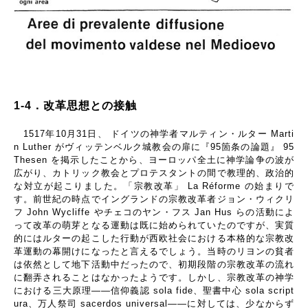
1-4
．改革思想との接触
1517
年
10
月
31
日、 ドイツの神学者マルティン・ルター
Marti
n Luther
がヴィッテンベルク城教会の扉に『
95
箇条の論題』
95
Thesen
を掲示したことから、ヨーロッパ全土に神学論争の波が
広がり、カトリック教会とプロテスタントの間で教理的、政治的
な対立が起こりました。「宗教改革」
La Réforme
の始まりで
す。前世紀の時点でイングランドの宗教改革者ジョン・ウィクリ
フ
John Wycliffe
やチェコのヤン・フス
Jan Hus
らの活動によ
って改革の萌芽となる運動は既に始められていたのですが、実質
的にはルターの起こした行動が西欧社会における本格的な宗教改
革運動の幕開けになったと言えるでしょう。当時のリヨンの貧者
は依然として地下活動中だったので、初期段階の宗教改革の流れ
に翻弄されることはなかったようです。しかし、宗教改革の神学
における三大原理
――
信仰義認
sola fide
、聖書中心
sola script
ura
、万人祭司
sacerdos universal――
に対しては、少なからず