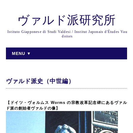
ヴァルド派研究所
Istituto Giapponese di Studi Valdesi / Institut Japonais d'Études Vau
doises
MENU ▼
ヴァルド派史（中世編）
【ドイツ・ヴォルムス Worms の宗教改革記念碑にあるヴァル
ド派の創始者ヴァルドの像】