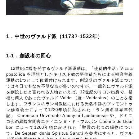
1．中世のヴァルド派（1173?-1532年）
1-1．創設者の回心
12世紀に端を発するヴァルド派運動は、「使徒的生活」Vita a
postolica を理想としたキリスト教の平信徒たちによる福音主義
運動の1つとして位置付けられます。創設期のヴァルド派につい
ては今日でもなお不明な点が多いのですが、一般的にヴァルド派
を創設したと言われる人物といえば、12世紀のリヨン出身で、裕
福な商人であったヴァルド Valdo （羅：Valdesius）のことを指
します。フランスのラン司教区における氏名不詳のプレモントゥ
レ修道会士によって1220年頃に記された『ラン無名世界年代
記』 Chronicon Unversale Anonymi Laudunensis や、ドミニ
コ会の異端審問官エティエンヌ・ド・ブルボン Étienne de Bour
bon によって1260年頃に記された『聖霊の七つの賜物につい
て』De Septem donis Spiritus Sancti を参考にすると、ヴァル