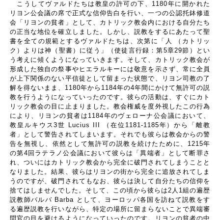
こうしてヴァルドたちは教皇の許可の下、
1180
年に開かれた
リヨン公会議の席で正式な信仰告白を行い、一つの公認托鉢修道
会「リヨンの貧者」として、カトリック教会内における自分たち
の正当な地位を確立しました。しかし、説教をするにあたって聖
書を全ての規範とするヴァルドたちは、次第に「人 （カトリッ
ク）よりは神（聖書）に従う」（使徒言行録：第
5
章
29
節）とい
う考えに傾くようになっていきます。そして、カトリック教会が
形成した独自の祭事やヒエラルキーには敬意を示さず、常に全員
が上下関係のない平信徒として留まった状態で、リヨン司教の了
解を得ないまま、
1180
年から
1184
年の
4
年間にかけて無許可の説
教を行うようになっていったのです。彼らの活動は、すぐにカト
リック教会の目に止まりました。教会権威を度外視したこの行為
により、リヨンの貧者は
1184
年のヴェローナ公会議において、
教皇ルキウス
3
世
Lucius III
（在位
1181-1185
年）から「離教
者」として警告されてしまいます。それでも彼らは教会からの警
告を無視し、依然として無許可の説教を続けたために、
1215
年
の第
4
回ラテラノ公会議において彼らは「異端者」として断罪さ
れ、ついにはカトリック教会から完全に破門されてしまうことと
なりました。結果、彼らはリヨンの街から完全に追放されてしま
うのですが、破門されてもなお、彼らは決して自分たちの信仰を
捨てはしませんでした。そして、この頃から彼らは
2
人
1
組の遍歴
説教師バルバ
Barba
として、ヨーロッパ各国を訪ねて説教をす
る遍歴説教を行いながら、特定の場所に留まらないことで異端審
問官の目を避けるようになっていったのです。リヨンの貧者の中