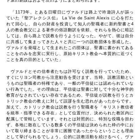
ド派の創設はおよそ次のようにまとめられます。
「1173年、とある日曜日にヴァルドは路上で吟遊詩人が謳っ
ていた『聖アレクシス伝』 La Vie de Saint Alexis に心を打た
れて回心し、自らの財産を投資して知人の聖職者に新約聖書と4
人の教会教父による著作の俗語翻訳を依頼、それらを熱心に暗記
しては、自ら路上で説教を行うようになった。やがて、彼は自分
に共感して集まってきた人々と共に一つの説教団体を形成した。
ヴァルドを発端として生まれたこの団体は、聖書に書かれてある
ことをのみを忠実に実行し、原始キリスト教会へ本質的に近づく
ことを真の目的としていた」
ヴァルドとその信奉者たちは許可なく説教を行っていたため、
すぐにリヨン司教から注意勧告を受けます。当時、説教活動とい
うものは聖職者の特権であり、一般の平信徒には認められていな
い行為でした。その理由は、平信徒は聖書に対して十分な神学的
教育がなされていない存在であるため、平信徒が説教を行うとカ
トリック教会の教えに対して誤謬を生む恐れがあったからです。
加えて、カトリック教会は説教を行う聖職者を「キリスト教信者
を統率・指導できる存在」として位置付け、決められた教区内に
配属して管轄しています。それとは対照的に、特別な役職を担わ
ず、各地に散在している数多くの平信徒は決められた枠の中にお
いて取り締まることが非常に困難であったからということも理由
として挙げられるでしょう。公的に説教活動を続けるべく、ヴァ