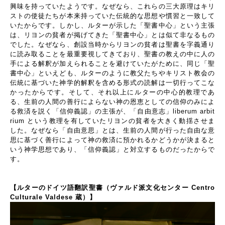
興味を持っていたようです。なぜなら、これらの三大原理はキリ
ストの使徒たちが本来持っていた伝統的な思想や慣習と一致して
いたからです。しかし、ルターが示した「聖書中心」という主張
は、リヨンの貧者が掲げてきた「聖書中心」とは似て非なるもの
でした。なぜなら、創設当時からリヨンの貧者は聖書を字義通り
に読み取ることを最重要視してきており、聖書の教えの中に人の
手による解釈が加えられることを避けていたがために、同じ「聖
書中心」といえども、ルターのように教父たちやキリスト教会の
伝統に基づいた神学的解釈を含める形式の読解は一切行ってこな
かったからです。そして、それ以上にルターの中心的教理であ
る、生前の人間の善行によらない神の恩恵としての信仰のみによ
る救済を説く「信仰義認」の主張が、「自由意志」
liberum arbit
rium
という教理を有していたリヨンの貧者を大きく動揺させま
した。なぜなら「自由意思」とは、生前の人間が行った自由な意
思に基づく善行によって神の救済に預かれるかどうかが決まると
いう神学思想であり、「信仰義認」と対立するものだったからで
す。
【ルターのドイツ語翻訳聖書（ヴァルド派文化センター Centro
Culturale Valdese 蔵）】