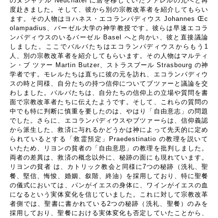
のヌシャテル
Neuchâtel
に居を移していたファレルの元へと再
度赴きました。そして、彼から別の宗教改革者を紹介してもらい
ます。その人物はヨハネス・エコランパディウス
Johannes Œc
olampadius
、バーゼル大学の神学教授です。彼らは早速エコラ
ンパディウスのいるバーゼル
Basel
へと向かい、彼と直接議論
しました。ここでバルバたちはエコランパディウスからもう
1
人、別の宗教改革者を紹介してもらいます。その人物はマルティ
ン・ブ ツァー
Martin Butzer
、ストラスブール
Strasbourg
の神
学者です。モレルたちは直ちに彼の元を訪れ、エコランパディウ
スの時と同様、自分たちの持つ信仰についてブツァーと議論を交
わしました。バルバたちは、自分たちの信仰上の立場や質問を書
面で宗教改革者たちに伝えたようです。そして、これらの質問の
中でも特に判断に慎重を要したのは、やはり「自由意志」の問題
でした。さらに、エコランパディウスやブツァーらは、信仰義認
から派生した、救済に与れるかどうかは神によって先天的に定め
られているとする「救霊預定」
Praedestinatio
の教理を説いて
いたため、リヨンの貧者の「自由意思」の教理を批判しました。
両者の差異は、救済の概念以外に、秘跡の面にも現れています。
リヨンの貧者 は、カトリック教会と同様に
7
つの秘跡（洗礼、聖
餐、堅信、悔悛、婚姻、叙階、終油）を採用しており、特に聖餐
の儀式においては、パンがイエスの身体に、ワインがイエスの血
になるという実体変化を信じていました。これに対して宗教改革
者側では、聖書に書かれている
2
つの秘跡（洗礼、聖餐）のみを
採用しており、聖餐における実体変化も否定していたことから、