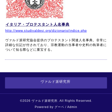
イタリア・プロテスタント人名事典
http://www.studivaldesi.org/dizionario/indice.php
ヴァルド派研究協会提供のプロテスタント関連人名事典。非常に
詳細な伝記が付されており、宗教運動の当事者や史料の執筆者に
ついて知る際などに重宝する。
ヴァルド派研究所
©2026
ヴァルド派研究所
. All Rights Reserved.
Powered by
グーペ
/
Admin