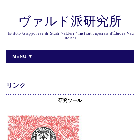
ヴァルド派研究所
Istituto Giapponese di Studi Valdesi / Institut Japonais d'Études Vau
doises
MENU ▼
リンク
研究ツール